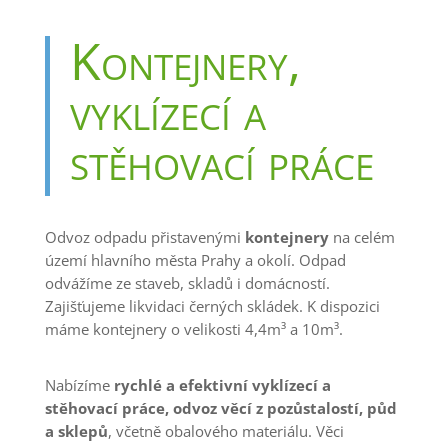
Kontejnery,
vyklízecí a
stěhovací práce
Odvoz odpadu přistavenými
kontejnery
na celém
území hlavního města Prahy a okolí. Odpad
odvážíme ze staveb, skladů i domácností.
Zajišťujeme likvidaci černých skládek. K dispozici
máme kontejnery o velikosti 4,4
m³
a 10
m³
.
Nabízíme
rychlé a efektivní vyklízecí a
stěhovací práce, odvoz věcí z pozůstalostí, půd
a sklepů
, včetně obalového materiálu. Věci