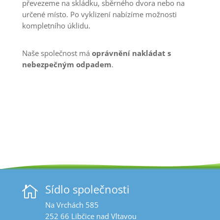
převezeme na skládku, sběrného dvora nebo na
určené místo. Po vyklizení nabízíme možnosti
kompletního úklidu.
Naše společnost má
oprávnění nakládat s
nebezpečným odpadem
.
Sídlo společnosti

Na Vrchách 585
252 66 Libčice nad Vltavou