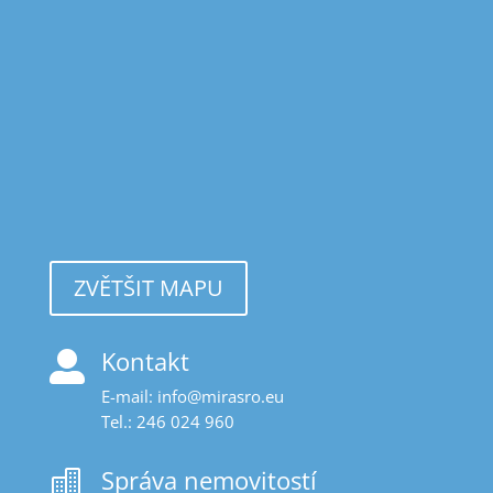
ZVĚTŠIT MAPU
Kontakt

E-mail:
ue.orsarim@ofni
Tel.:
246 024 960
Správa nemovitostí
