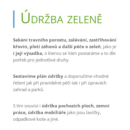
Údržba zeleně
Sekání travního porostu, zalévání, zastřihování
křovin, pletí záhonů a další péče o zeleň
, jako je
i její výsadba,
o kterou se Vám postaráme a to dle
potřeb pro jednotlivé druhy.
Sestavíme plán údržby
a doporučíme vhodné
řešení jak při pravidelné péči tak i při úpravách
zahrad a parků.
S tím souvisí i
údržba pochozích ploch, zemní
práce, údržba mobiliáře
jako jsou lavičky,
odpadkové koše a jiné.